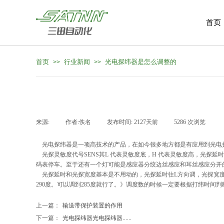
首页
首页
行业新闻
光电探纬器是怎么调整的
>>
>>
来源:
|
作者:
佚名
|
发布时间:
2127天前
|
5286
次浏览
|
光电探纬器是一项高技术的产品，在如今很多地方都是有应用到光电
光探灵敏度代号SENS其L 代表灵敏度底，H 代表灵敏度高，光探延时
码表停车。至于还有一个灯可能是感应器分绞边丝感应和耳丝感应分开
光探延时和光探宽度基本是不用动的，光探延时往L方向调，光探宽度
290度。可以调到285度就行了。》调度数的时候一定要根据打纬时间判
上一篇：
输送带保护装置的作用
下一篇：
光电探纬器光电探纬器......