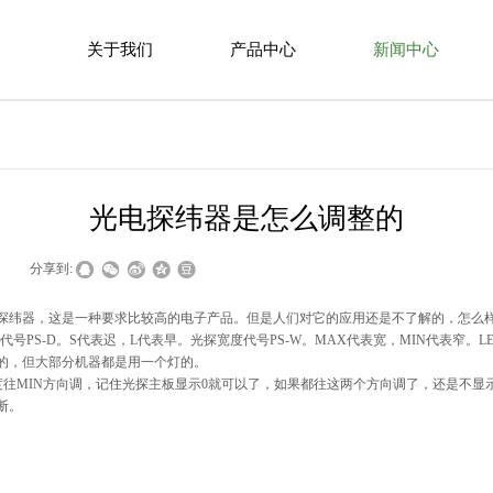
关于我们
产品中心
新闻中心
光电探纬器是怎么调整的
|
分享到:
探纬器，这是一种要求比较高的电子产品。但是人们对它的应用还是不了解的，怎么
代号PS-D。S代表迟，L代表早。光探宽度代号PS-W。MAX代表宽，MIN代表窄
的，但大部分机器都是用一个灯的。
往MIN方向调，记住光探主板显示0就可以了，如果都往这两个方向调了，还是不显
断。