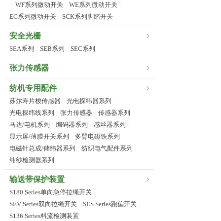
WF系列微动开关
WE系列微动开关
|
|
|
EC系列微动开关
SCK系列脚踏开关
|
安全光栅
SEA系列
SEB系列
SEC系列
|
|
张力传感器
纺机专用配件
苏尔寿片梭传感器
光电探纬器系列
|
|
光电探纬线系列
张力传感器
传感器系列
|
|
|
马达/电机系列
编码器系列
感丝器系列
|
|
|
显示屏/薄膜开关系列
多臂电磁铁系列
|
|
电磁针总成/储纬器系列
纺织电气配件系列
|
|
纬纱检测器系列
输送带保护装置
S180 Series单向急停拉绳开关
|
SEV Series双向拉绳开关
SES Series跑偏开关
|
|
S136 Series料流检测装置
|