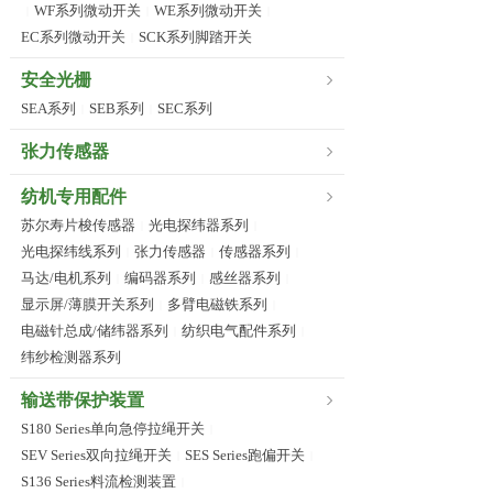
WF系列微动开关
WE系列微动开关
|
|
|
EC系列微动开关
SCK系列脚踏开关
|
安全光栅
SEA系列
SEB系列
SEC系列
|
|
张力传感器
纺机专用配件
苏尔寿片梭传感器
光电探纬器系列
|
|
光电探纬线系列
张力传感器
传感器系列
|
|
|
马达/电机系列
编码器系列
感丝器系列
|
|
|
显示屏/薄膜开关系列
多臂电磁铁系列
|
|
电磁针总成/储纬器系列
纺织电气配件系列
|
|
纬纱检测器系列
输送带保护装置
S180 Series单向急停拉绳开关
|
SEV Series双向拉绳开关
SES Series跑偏开关
|
|
S136 Series料流检测装置
|