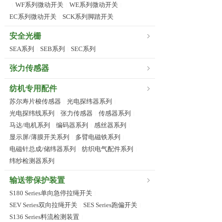
WF系列微动开关
WE系列微动开关
|
|
|
EC系列微动开关
SCK系列脚踏开关
|
安全光栅
SEA系列
SEB系列
SEC系列
|
|
张力传感器
纺机专用配件
苏尔寿片梭传感器
光电探纬器系列
|
|
光电探纬线系列
张力传感器
传感器系列
|
|
|
马达/电机系列
编码器系列
感丝器系列
|
|
|
显示屏/薄膜开关系列
多臂电磁铁系列
|
|
电磁针总成/储纬器系列
纺织电气配件系列
|
|
纬纱检测器系列
输送带保护装置
S180 Series单向急停拉绳开关
|
SEV Series双向拉绳开关
SES Series跑偏开关
|
|
S136 Series料流检测装置
|