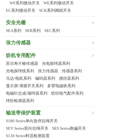
WF系列微动开关
WE系列微动开关
|
|
|
EC系列微动开关
SCK系列脚踏开关
|
安全光栅
SEA系列
SEB系列
SEC系列
|
|
张力传感器
纺机专用配件
苏尔寿片梭传感器
光电探纬器系列
|
|
光电探纬线系列
张力传感器
传感器系列
|
|
|
马达/电机系列
编码器系列
感丝器系列
|
|
|
显示屏/薄膜开关系列
多臂电磁铁系列
|
|
电磁针总成/储纬器系列
纺织电气配件系列
|
|
纬纱检测器系列
输送带保护装置
S180 Series单向急停拉绳开关
|
SEV Series双向拉绳开关
SES Series跑偏开关
|
|
S136 Series料流检测装置
|