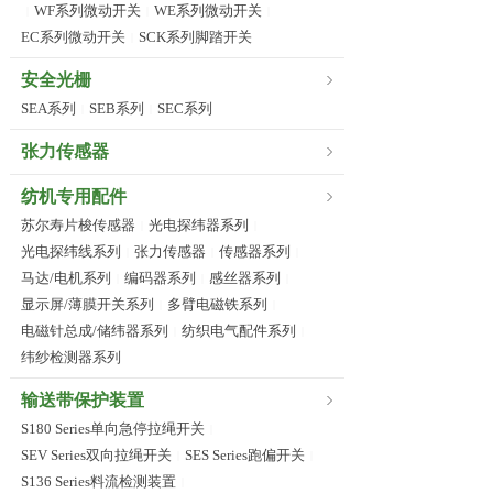
WF系列微动开关
WE系列微动开关
|
|
|
EC系列微动开关
SCK系列脚踏开关
|
安全光栅
SEA系列
SEB系列
SEC系列
|
|
张力传感器
纺机专用配件
苏尔寿片梭传感器
光电探纬器系列
|
|
光电探纬线系列
张力传感器
传感器系列
|
|
|
马达/电机系列
编码器系列
感丝器系列
|
|
|
显示屏/薄膜开关系列
多臂电磁铁系列
|
|
电磁针总成/储纬器系列
纺织电气配件系列
|
|
纬纱检测器系列
输送带保护装置
S180 Series单向急停拉绳开关
|
SEV Series双向拉绳开关
SES Series跑偏开关
|
|
S136 Series料流检测装置
|